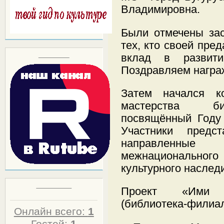
Владимировна.
Были отмечены зас
тех, кто своей пре
Block title
вклад в развити
Поздравляем награ
Затем начался ко
мастерства би
посвящённый Году 
Участники предс
направленн
межнационального 
культурного наслед
Статистика
Проект «Ими г
(библиотека-филиа
Онлайн всего:
1