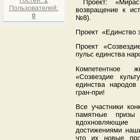
Гостей:
1
Проект: «Мирас
Пользователей:
возвращение к ист
0
№8).
Проект «Единство з
Проект «Созвездие
пульс единства нар
Компетентное 
«Созвездие культ
единства народов
гран-при!
Все участники кон
памятные призы
вдохновляющи
достижениями наши
что их новые пр