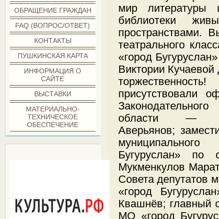
мир литературы 
ОБРАЩЕНИЕ ГРАЖДАН
библиотеки жив
FAQ (ВОПРОС/ОТВЕТ)
пространствами. В
КОНТАКТЫ
театрального кл
«город Бугуруслан»
ПУШКИНСКАЯ КАРТА
Виктории Кучаевой
ИНФОРМАЦИЯ О
САЙТЕ
торжественно
присутствовали оф
ВЫСТАВКИ
Законодательног
МАТЕРИАЛЬНО-
области — Ге
ТЕХНИЧЕСКОЕ
ОБЕСПЕЧЕНИЕ
Аверьянов; замест
муниципальног
***
Бугуруслан» по 
Мукменкулов Марат
Совета депутатов 
«город Бугурусла
Квашнёв; главный 
МО «город Бугуру