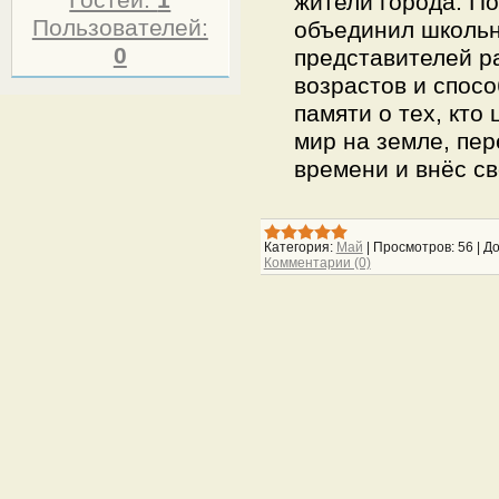
Гостей:
1
жители города. П
Пользователей:
объединил школьни
0
представителей р
возрастов и спос
памяти о тех, кто
мир на земле, пер
времени и внёс св
Категория:
Май
|
Просмотров:
56
|
До
Комментарии (0)