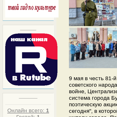
Block title
9 мая в честь 81
советского народ
войне, Централиз
система города Б
Статистика
поэтическую акцию
Онлайн всего:
1
сегодня", в котор