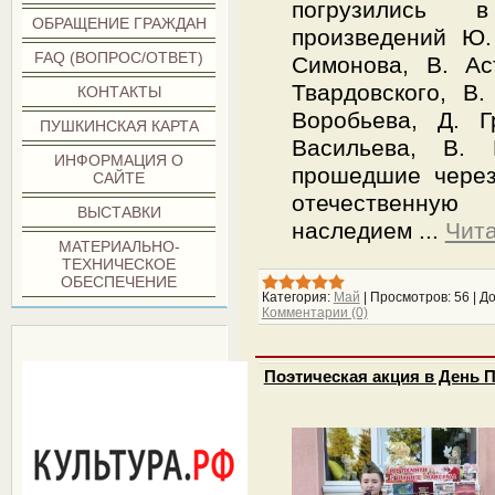
погрузились 
ОБРАЩЕНИЕ ГРАЖДАН
произведений Ю.
FAQ (ВОПРОС/ОТВЕТ)
Симонова, В. Ас
Твардовского, В.
КОНТАКТЫ
Воробьева, Д. Г
ПУШКИНСКАЯ КАРТА
Васильева, В. 
ИНФОРМАЦИЯ О
прошедшие через
САЙТЕ
отечественную
ВЫСТАВКИ
наследием
...
Чита
МАТЕРИАЛЬНО-
ТЕХНИЧЕСКОЕ
ОБЕСПЕЧЕНИЕ
Категория:
Май
|
Просмотров:
56
|
До
Комментарии (0)
***
Поэтическая акция в День 