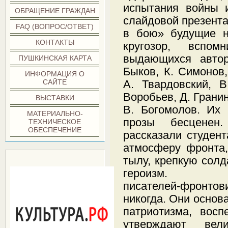
испытания войны
ОБРАЩЕНИЕ ГРАЖДАН
слайдовой презента
FAQ (ВОПРОС/ОТВЕТ)
в бою» будущие н
КОНТАКТЫ
кругозор, вспом
выдающихся автор
ПУШКИНСКАЯ КАРТА
Быков, К. Симонов
ИНФОРМАЦИЯ О
САЙТЕ
А. Твардовский, В
Воробьев, Д. Гранин
ВЫСТАВКИ
В. Богомолов. Их 
МАТЕРИАЛЬНО-
прозы бесценен.
ТЕХНИЧЕСКОЕ
ОБЕСПЕЧЕНИЕ
рассказали студент
атмосферу фронта,
***
тылу, крепкую сол
героизм. Сег
писателей-фронтов
никогда. Они основ
патриотизма, вос
утверждают вел