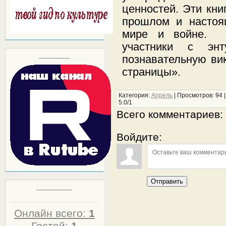
ценностей. Эти кни
прошлом и настоя
мире и войне. 
участники с энт
Block title
познавательную ви
страницы».
Категория
:
Апрель
|
Просмотров
:
94
5.0
/
1
Всего комментариев
:
Войдите:
Отправить
Статистика
Онлайн всего:
1