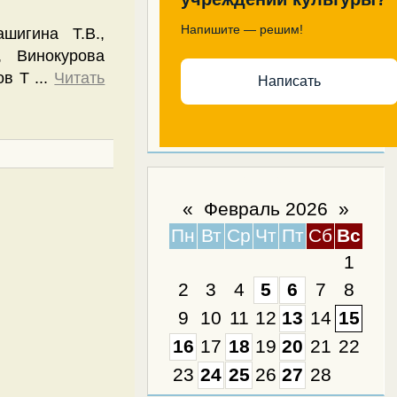
Напишите — решим!
шигина Т.В.,
, Винокурова
мов Т
...
Читать
Написать
Календарь
«
Февраль 2026
»
Пн
Вт
Ср
Чт
Пт
Сб
Вс
1
2
3
4
5
6
7
8
9
10
11
12
13
14
15
16
17
18
19
20
21
22
23
24
25
26
27
28