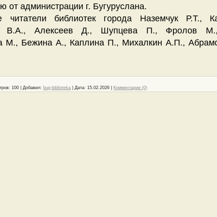
ю от администрации г. Бугуруслана.
е читатели библиотек города Наземчук Р.Т., Ка
 В.А., Алексеев Д., Шупцева П., Фролов М.
а М., Бежина А., Каплина П., Михалкин А.П., Абра
тров:
100
|
Добавил:
bug-biblioteka
|
Дата:
15.02.2026
|
Комментарии (0)