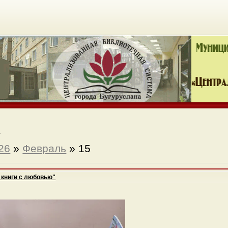
а
26
»
Февраль
»
15
 книги с любовью"